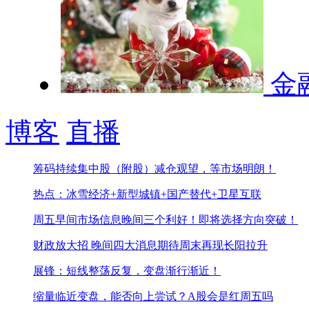
金
博客
直播
筹码持续集中股（附股）
减仓观望，等市场明朗！
热点：冰雪经济+新型城镇+国产替代+卫星互联
周五早间市场信息
晚间三个利好！即将选择方向突破！
财政放大招 晚间四大消息
期待周末再现长阳拉升
展锋：短线整荡反复，变盘渐行渐近！
缩量临近变盘，能否向上尝试？
A股会是红周五吗