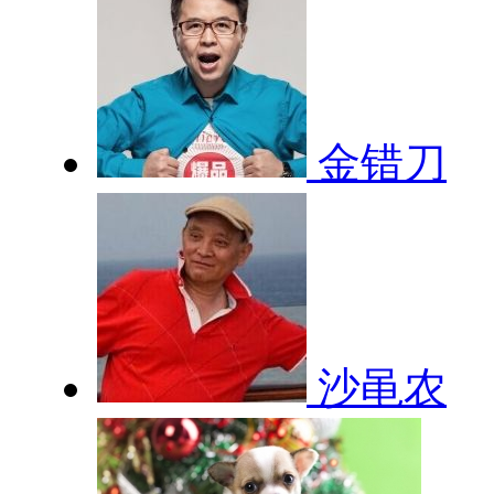
金错刀
沙黾农