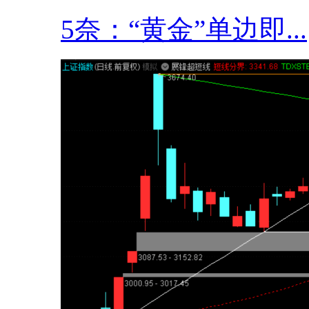
5奈：“黄金”单边即...