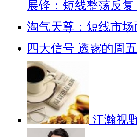
展锋：短线整荡反复，.
淘气天尊：短线市场
四大信号 透露的周
江瀚视