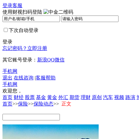
登录
客服
使用财视扫码登陆
下次自动登录
登录
忘记密码？
立即注册
其它账号登录：
新浪
QQ
微信
手机网
退出
在线咨询
|
客服帮助
手机网
欢迎您，
首页
财经
股票
基金
黄金
外汇
期货
理财
原创
汽车
视频
路演
首页
>>
保险
>>
保险动态
>>
正文