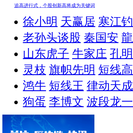
追高进行式，个股创新高将成为关键词
徐小明
天赢居
寒江钓
老孙头谈股
秦国安
龍
山东虎子
牛家庄
孔明
灵枝
旗帜先明
短线高
鸿牛
短线王
律动天成
狗蛋
李博文
波段龙一