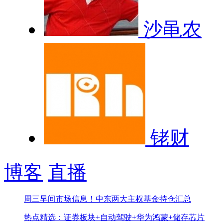
沙黾农
铑财
博客
直播
周三早间市场信息！
中东两大主权基金持仓汇总
热点精选：证券板块+自动驾驶+华为鸿蒙+储存芯片