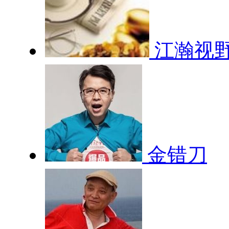
江瀚视
金错刀