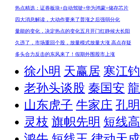
热点精选：证券板块+自动驾驶+华为鸿蒙+储存芯片
四大消息解读，大动作要来了
普涨之后强弱分化
量能的变化，决定热点的变化
五月开门红静候大长阳
久违了，市场重回个股，放量模式
放量大涨 高点存疑
多头合力反击的东风来了！
假期外围股市上涨
徐小明
天赢居
寒江钓
老孙头谈股
秦国安
龍
山东虎子
牛家庄
孔明
灵枝
旗帜先明
短线高
鸿牛
短线王
律动天成